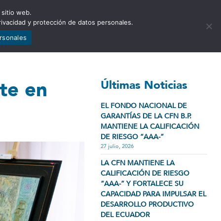
 sitio web.
NCIA
NOTICIAS
CONTÁCTENOS
rivacidad y protección de datos personales.
ersonales
te en
Últimas Noticias
EL FONDO NACIONAL DE
GARANTÍAS DE LA CFN B.P.
MANTIENE LA CALIFICACIÓN
DE RIESGO “AAA-”
27 julio, 2026
LA CFN MANTIENE LA
CALIFICACIÓN DE RIESGO
“AAA-” Y FORTALECE SU
CAPACIDAD PARA IMPULSAR EL
DESARROLLO PRODUCTIVO
DEL ECUADOR