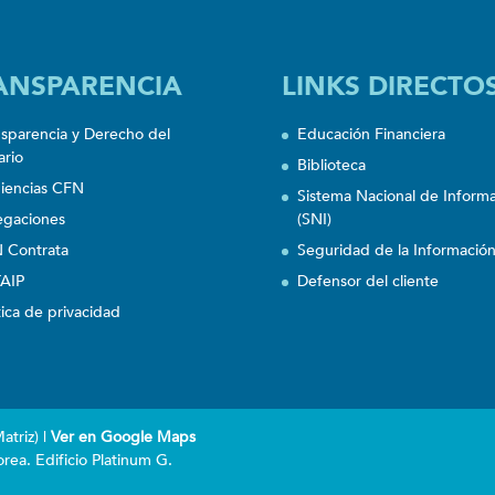
ANSPARENCIA
LINKS DIRECTO
nsparencia y Derecho del
Educación Financiera
ario
Biblioteca
iencias CFN
Sistema Nacional de Inform
egaciones
(SNI)
 Contrata
Seguridad de la Informació
AIP
Defensor del cliente
tica de privacidad
triz) |
Ver en Google Maps
rea. Edificio Platinum G.