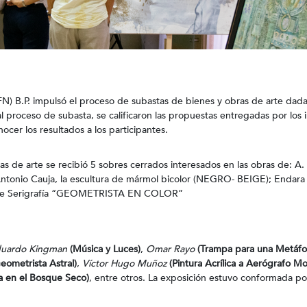
FN) B.P. impulsó el proceso de subastas de bienes y obras de arte da
 proceso de subasta, se calificaron las propuestas entregadas por los 
ocer los resultados a los participantes.
s de arte se recibió 5 sobres cerrados interesados en las obras de: A. G
nio Cauja, la escultura de mármol bicolor (NEGRO- BEIGE); Endara
za de Serigrafía “GEOMETRISTA EN COLOR”
uardo Kingman
(Música y Luces)
,
Omar Rayo
(Trampa para una Metáfo
eometrista Astral)
,
Víctor Hugo Muñoz
(Pintura Acrílica a Aerógrafo Mo
la en el Bosque Seco)
, entre otros. La exposición estuvo conformada po