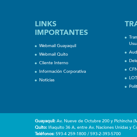
LINKS
TR
IMPORTANTES
Tra
Usu
Webmail Guayaquil
Aud
Webmail Quito
Del
Cliente Interno
CFN
Información Corporativa
LOT
Noticias
Polí
Guayaquil:
Av. Nueve de Octubre 200 y Pichincha (Ma
Quito:
Iñaquito 36 A, entre Av. Naciones Unidas y Co
Teléfonos:
593-4 259-1800 / 593-2-393-5700