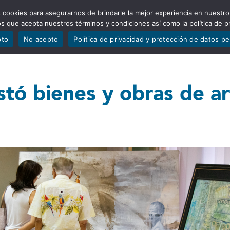
 cookies para asegurarnos de brindarle la mejor experiencia en nuestro
ADÍSTICAS
PORTAFOLIO
QUIÉNES SOMOS
TRANSPARE
mos que acepta nuestros términos y condiciones así como la política de p
pto
No acepto
Política de privacidad y protección de datos p
tó bienes y obras de ar