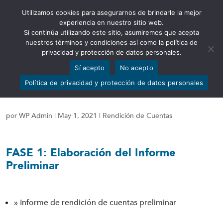
Utilizamos cookies para asegurarnos de brindarle la mejor
Abrir barra de herramientas
experiencia en nuestro sitio web.
Si continúa utilizando este sitio, asumiremos que acepta
nuestros términos y condiciones así como la política de
privacidad y protección de datos personales.
Sí acepto
No acepto
Rendición de Cuentas CFN
Política de privacidad y protección de datos personales
B.P. 2020
por
WP Admin
|
May 1, 2021
|
Rendición de Cuentas
FASE 1:
Elaboración del Informe
Preliminar
» Informe de rendición de cuentas preliminar