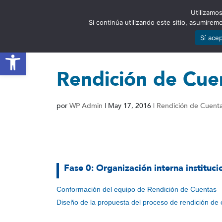
Utilizamos
EST
Si continúa utilizando este sitio, asumire
Sí ace
Abrir barra de herramientas
Rendición de Cue
por
WP Admin
|
May 17, 2016
|
Rendición de Cuent
Fase 0: Organización interna instituci
Conformación del equipo de Rendición de Cuentas
Diseño de la propuesta del proceso de rendición de