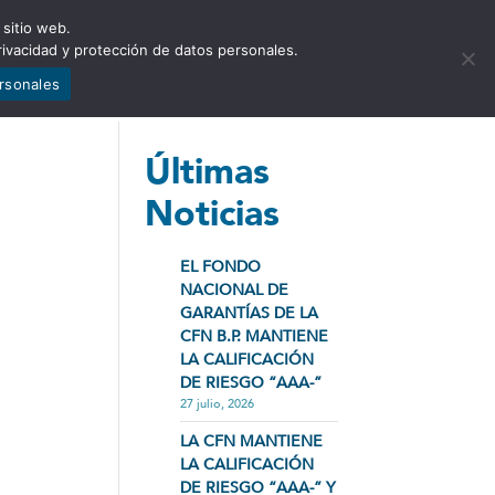
 sitio web.
NCIA
NOTICIAS
CONTÁCTENOS
rivacidad y protección de datos personales.
ersonales
Últimas
Noticias
EL FONDO
NACIONAL DE
GARANTÍAS DE LA
CFN B.P. MANTIENE
LA CALIFICACIÓN
DE RIESGO “AAA-”
27 julio, 2026
LA CFN MANTIENE
LA CALIFICACIÓN
DE RIESGO “AAA-” Y